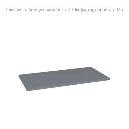
ТОВАРЫ В ПУТИ / ПОД ЗАКАЗ
СКИДКИ
/
/
/
Главная
Корпусная мебель
Шкафы, гардеробы
Модул