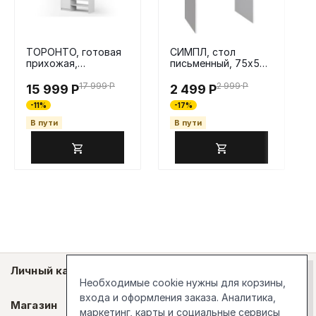
ТОРОНТО, готовая
СИМПЛ, стол
прихожая,
письменный, 75х50
110х210х35 см,
см, белый
белый, М3
17 999
Р
2 999
Р
15 999
Р
2 499
Р
-11%
-17%
В пути
В пути
Личный кабинет
Необходимые cookie нужны для корзины,
входа и оформления заказа. Аналитика,
Магазин
маркетинг, карты и социальные сервисы