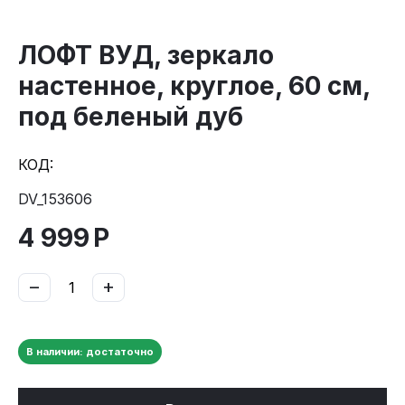
ЛОФТ ВУД, зеркало
настенное, круглое, 60 см,
под беленый дуб
КОД:
DV_153606
4 999
Р
−
+
В наличии: достаточно