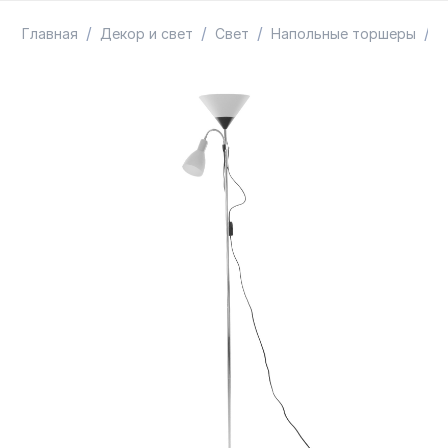
ТОВАРЫ В ПУТИ / ПОД ЗАКАЗ
СКИДКИ
/
/
/
/
Главная
Декор и свет
Свет
Напольные торшеры
Т