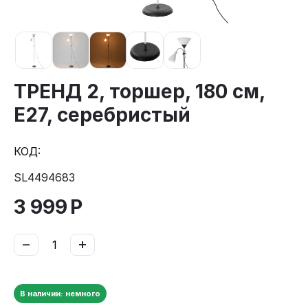
ТРЕНД 2, торшер, 180 см,
E27, серебристый
КОД:
SL4494683
3 999
Р
−
+
В наличии: немного