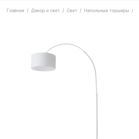
ТОВАРЫ В ПУТИ / ПОД ЗАКАЗ
СКИДКИ
/
/
/
/
Главная
Декор и свет
Свет
Напольные торшеры
А