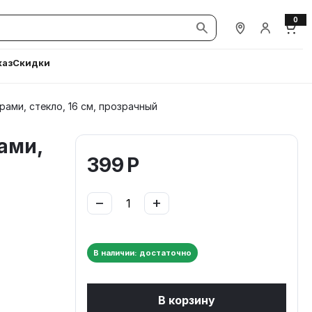
0
Наши магазины
Вход / Ре
Корз
каз
Скидки
ами, стекло, 16 см, прозрачный
ами,
399
Р
−
+
В наличии: достаточно
В корзину