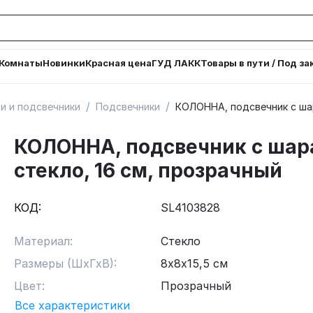
Комнаты
Новинки
Красная цена
ГУД ЛАКК
Товары в пути / Под за
/
/
и и подсвечники
Подсвечники
КОЛОННА, подсвечник с шар
КОЛОННА, подсвечник с шар
стекло, 16 см, прозрачный
КОД:
SL4103828
Материал:
Стекло
Размеры (ШхГхВ):
8х8х15,5 см
Цвет:
Прозрачный
Все характеристики