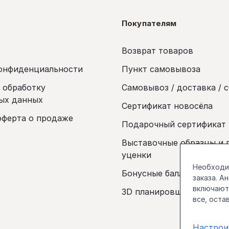
Покупателям
Возврат товаров
онфиденциальности
Пункт самовывоза
а обработку
Самовывоз / доставка / 
ых данных
Сертификат новосёла
оферта о продаже
Подарочный сертификат
Выставочные образцы и 
уценки
Необходим
Бонусные баллы
заказа. А
включаютс
3D планировщик
все, оста
Настрои