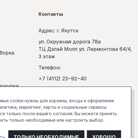
Контакты
Адрес: г. Якутск
ул. Окружная дорога 78а
ТЦ Дэлэй Молл ул. Лермонтова 64/4,
сборка
3 этаж
Телефон:
+7 (4112) 23‒92‒40
покупка
Рабочее время:
Ежедневно с 10:00 до 20:00
ые cookie нужны для корзины, входа и оформления
налитика, маркетинг, карты и социальные сервисы
stockholm.manager@gmail.com
я только после вашего согласия. Вы можете принять
вить только необходимые или настроить выбор.
О компании
ть
ТОЛЬКО НЕОБХОДИМЫЕ
ХОРОШО