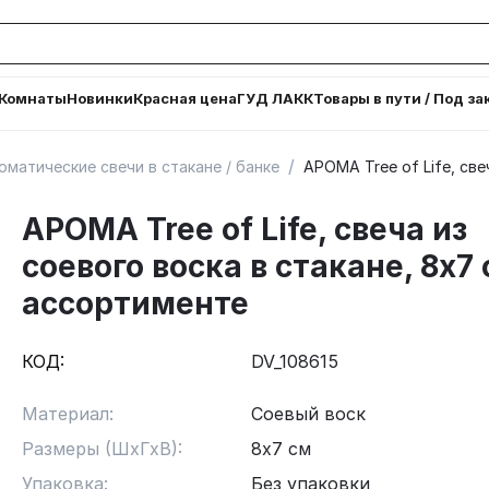
Комнаты
Новинки
Красная цена
ГУД ЛАКК
Товары в пути / Под за
/
оматические свечи в стакане / банке
АРОМА Tree of Life, све
АРОМА Tree of Life, свеча из
соевого воска в стакане, 8х7 
ассортименте
КОД:
DV_108615
Материал:
Соевый воск
Размеры (ШхГхВ):
8х7 см
Упаковка:
Без упаковки