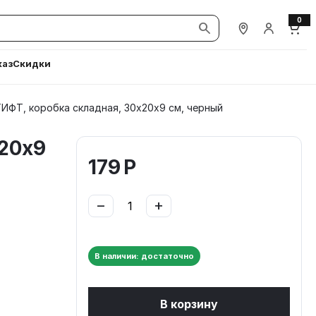
0
Наши магазины
Вход / Ре
Корз
каз
Скидки
ГИФТ, коробка складная, 30х20х9 см, черный
х20х9
179
Р
−
+
В наличии: достаточно
В корзину