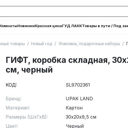
Комнаты
Новинки
Красная цена
ГУД ЛАКК
Товары в пути / Под за
/
/
/
онные товары
Новый год
Упаковка, подарочные наборы
ГИФТ, коробка складная, 30
см, черный
КОД:
SL9702361
Бренд:
UPAK LAND
Материал:
Картон
Размеры (ШхГхВ):
30х20х9,5 см
Цвет:
Черный