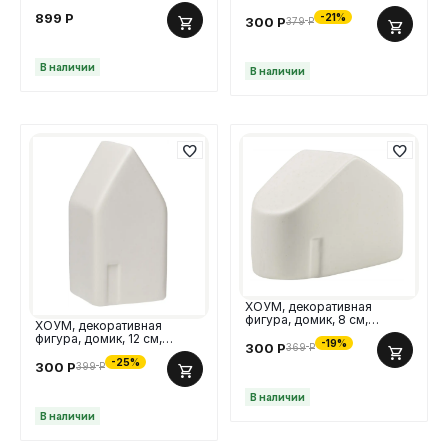
45х45 см, в ассортименте,
керамика, серо-белый
4 дизайна
899
Р
-21%
300
Р
379
Р
В наличии
В наличии
ХОУМ, декоративная
фигура, домик, 8 см,
ХОУМ, декоративная
керамика, белый
фигура, домик, 12 см,
-19%
300
Р
369
Р
керамика, белый
-25%
300
Р
399
Р
В наличии
В наличии