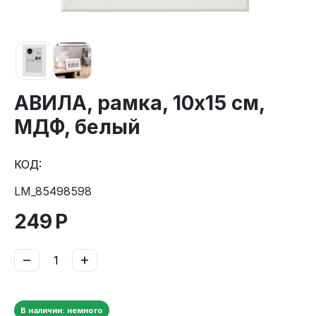
АВИЛА, рамка, 10х15 см,
МДФ, белый
КОД:
LM_85498598
249
Р
−
+
В наличии: немного