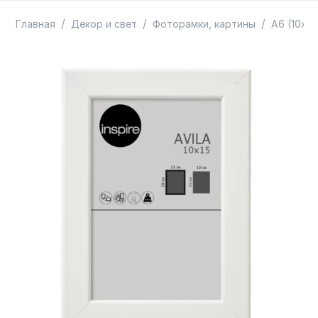
ТОВАРЫ В ПУТИ / ПОД ЗАКАЗ
СКИДКИ
/
/
/
Главная
Декор и свет
Фоторамки, картины
А6 (10х15