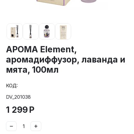
АРОМА Element,
аромадиффузор, лаванда и
мята, 100мл
КОД:
DV_201038
1 299
Р
−
+