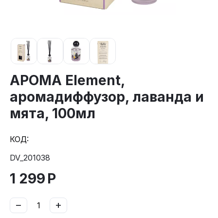
АРОМА Element,
аромадиффузор, лаванда и
мята, 100мл
КОД:
DV_201038
1 299
Р
−
+