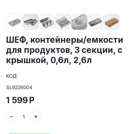
ШЕФ, контейнеры/емкости
для продуктов, 3 секции, с
крышкой, 0,6л, 2,6л
КОД:
SL9228004
1 599
Р
−
+