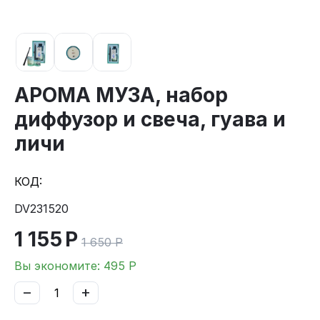
АРОМА МУЗА, набор
диффузор и свеча, гуава и
личи
КОД:
DV231520
1 155
Р
1 650
Р
Вы экономите:
495
Р
−
+